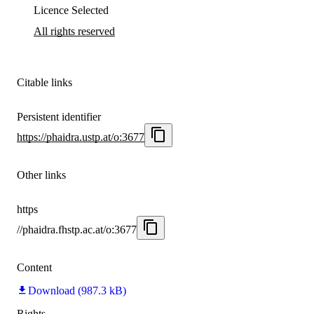
Licence Selected
All rights reserved
Citable links
Persistent identifier
https://phaidra.ustp.at/o:3677
Other links
https
//phaidra.fhstp.ac.at/o:3677
Content
Download (987.3 kB)
Rights