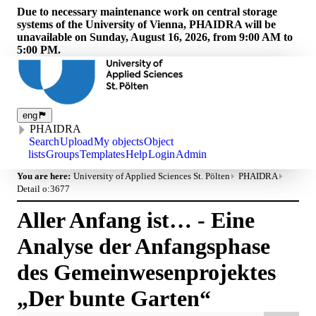
Due to necessary maintenance work on central storage
systems of the University of Vienna, PHAIDRA will be
unavailable on Sunday, August 16, 2026, from 9:00 AM to
5:00 PM.
eng
PHAIDRA
Search
Upload
My objects
Object
lists
Groups
Templates
Help
Login
Admin
You are here:
University of Applied Sciences St. Pölten
PHAIDRA
Detail o:3677
Aller Anfang ist… - Eine
Analyse der Anfangsphase
des Gemeinwesenprojektes
„Der bunte Garten“