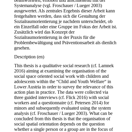
beantworteten, erhoben und anschließend mit der 
Systemanalyse (vgl. Froschauer / Lueger 2003) 
ausgewertet. Als zentrales Ergebnis dieser Arbeit kann 
festgehalten werden, dass sich die Gestaltung der 
Sozialraumorientierung je nachdem unterscheidet, ob 
ein Einzelfall oder eine Gruppe im Fokus der Arbeit ist. 
Zusätzlich wird das Konzept der 
Sozialraumorientierung in der Praxis für die 
Problembewältigung und Präventionsarbeit als dienlich 
gesehen.
Description
(en)
This thesis is a qualitative social research (cf. Lamnek 
2016) aiming at examining the organisation of the 
social space oriented social work with children and 
adolescents within the “Child and Youth Welfare“ in 
Lower Austria in order to survey the relevance of this 
action plan in practice. The data were collected via 
three guided interviews (cf. Flick 2016) with social 
workers and a questionnaire (cf. Petersen 2014) for 
minors and subsequently evaluated using the system 
analysis (cf. Froschauer / Lueger 2003). What can be 
concluded from this thesis is that the organisation of 
social spatial orientation depends on the question 
whether a single person or a group are in the focus of 