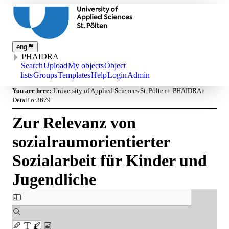
eng
PHAIDRA
Search
Upload
My objects
Object
lists
Groups
Templates
Help
Login
Admin
You are here:
University of Applied Sciences St. Pölten
PHAIDRA
Detail o:3679
Zur Relevanz von
sozialraumorientierter
Sozialarbeit für Kinder und
Jugendliche