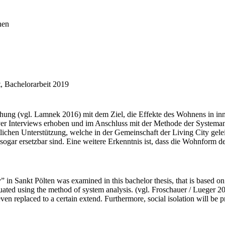
hen
, Bachelorarbeit 2019
orschung (vgl. Lamnek 2016) mit dem Ziel, die Effekte des Wohnens in i
iver Interviews erhoben und im Anschluss mit der Methode der Systemana
ichen Unterstützung, welche in der Gemeinschaft der Living City geleist
ar ersetzbar sind. Eine weitere Erkenntnis ist, dass die Wohnform d
 in Sankt Pölten was examined in this bachelor thesis, that is based on 
uated using the method of system analysis. (vgl. Froschauer / Lueger 20
ven replaced to a certain extend. Furthermore, social isolation will be p