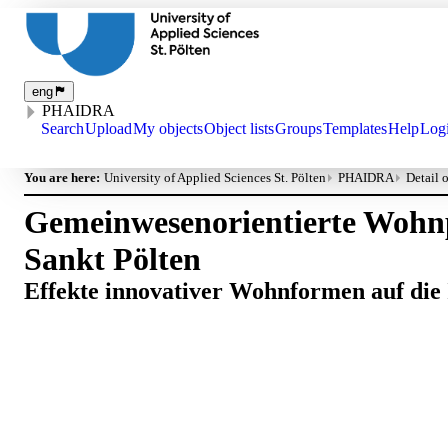
eng
PHAIDRA
Search
Upload
My objects
Object lists
Groups
Templates
Help
Log
You are here:
University of Applied Sciences St. Pölten
PHAIDRA
Detail 
Gemeinwesenorientierte Wohnpr
Sankt Pölten
Effekte innovativer Wohnformen auf die 