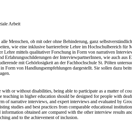
iale Arbeit
s alle Menschen, ob mit oder ohne Behinderung, ganz selbstverständli
iten, wie eine inklusive barrierefreie Lehre im Hochschulbereich für Me
er Lehre mittels qualitativer Forschung in Form von narrativen Intervie
Erfahrungsschilderungen der InterviewpartnerInnen, wie auch aus Erk
tudierende mit Gehörlosigkeit an der Fachhochschule St. Pölten unters
n Form von Handlungsempfehlungen dargestellt. Sie sollen dazu beitrag
ragen.
with or without disabilities, being able to participate as a matter of cou
ree teaching in higher education should be designed for people with deaf
orm of narrative interviews, and expert interviews and evaluated by Gro
isting studies and best practices from comparable educational institutions
 information obtained are compared with the other interview results and
eaching and to the achievement of inclusion.