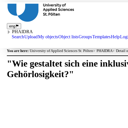
eng
PHAIDRA
Search
Upload
My objects
Object lists
Groups
Templates
Help
Log
You are here:
University of Applied Sciences St. Pölten
PHAIDRA
Detail 
"Wie gestaltet sich eine inklu
Gehörlosigkeit?"