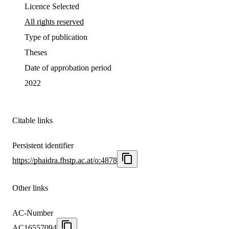
Licence Selected
All rights reserved
Type of publication
Theses
Date of approbation period
2022
Citable links
Persistent identifier
https://phaidra.fhstp.ac.at/o:4878
Other links
AC-Number
AC16557094