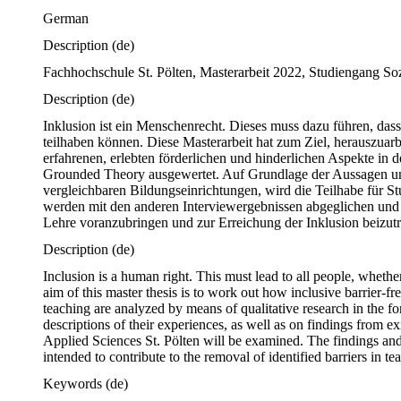
German
Description
(de)
Fachhochschule St. Pölten, Masterarbeit 2022, Studiengang Soz
Description
(de)
Inklusion ist ein Menschenrecht. Dieses muss dazu führen, das
teilhaben können. Diese Masterarbeit hat zum Ziel, herauszuarbe
erfahrenen, erlebten förderlichen und hinderlichen Aspekte in d
Grounded Theory ausgewertet. Auf Grundlage der Aussagen und 
vergleichbaren Bildungseinrichtungen, wird die Teilhabe für S
werden mit den anderen Interviewergebnissen abgeglichen und i
Lehre voranzubringen und zur Erreichung der Inklusion beizut
Description
(de)
Inclusion is a human right. This must lead to all people, whether 
aim of this master thesis is to work out how inclusive barrier-f
teaching are analyzed by means of qualitative research in the f
descriptions of their experiences, as well as on findings from ex
Applied Sciences St. Pölten will be examined. The findings and
intended to contribute to the removal of identified barriers in t
Keywords
(de)