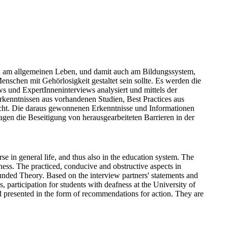
ch am allgemeinen Leben, und damit auch am Bildungssystem, 
nschen mit Gehörlosigkeit gestaltet sein sollte. Es werden die 
ws und ExpertInneninterviews analysiert und mittels der 
enntnissen aus vorhandenen Studien, Best Practices aus 
ucht. Die daraus gewonnenen Erkenntnisse und Informationen 
en die Beseitigung von herausgearbeiteten Barrieren in der 
rse in general life, and thus also in the education system. The 
ness. The practiced, conducive and obstructive aspects in 
unded Theory. Based on the interview partners' statements and 
, participation for students with deafness at the University of 
 presented in the form of recommendations for action. They are 