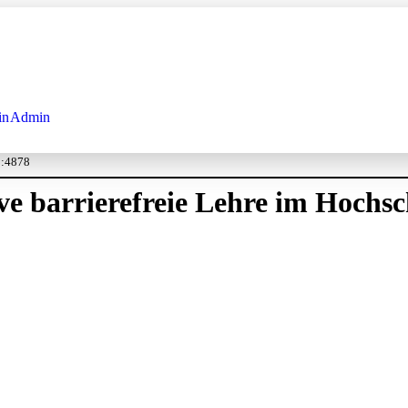
in
Admin
o:4878
sive barrierefreie Lehre im Hoch